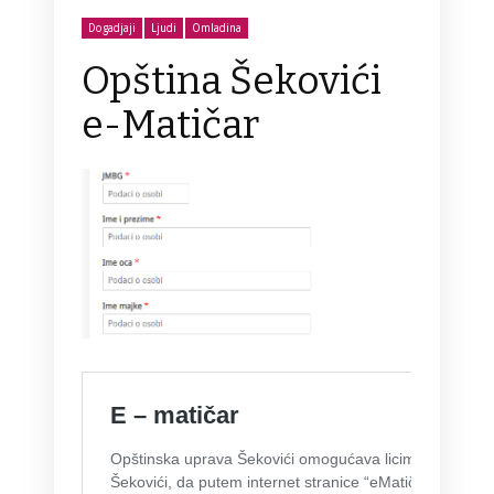
Dogadjaji
Ljudi
Omladina
Opština Šekovići
e-Matičar