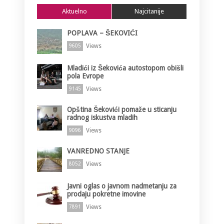
Aktuelno
Najcitanije
POPLAVA – ŠEKOVIĆI
Views
9605
Mladići iz Šekovića autostopom obišli
pola Evrope
Views
9145
Opština Šekovići pomaže u sticanju
radnog iskustva mladih
Views
9096
VANREDNO STANJE
Views
8052
Javni oglas o javnom nadmetanju za
prodaju pokretne imovine
Views
7891