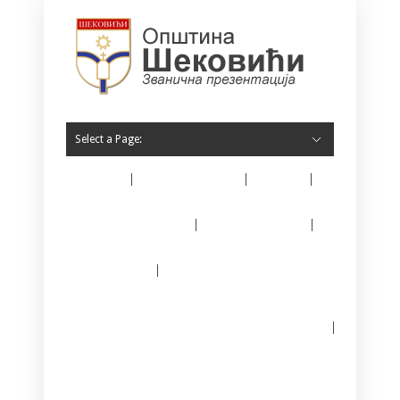
Select a Page:
Home
O Šekovićima
Vijesti
Opština Šekovići
Javne nabavke
E – matičar
Јединствени информациони систем за
регистрацију предузетника
Kontakt