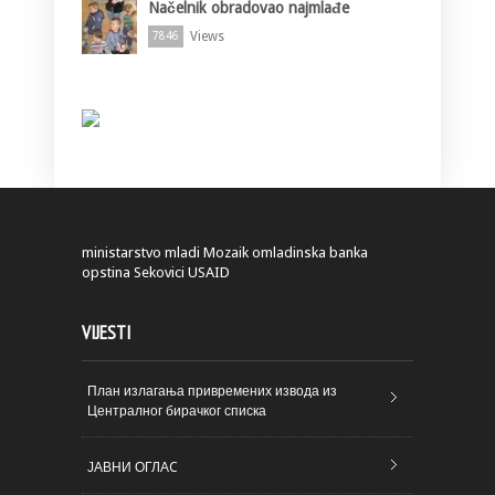
Načelnik obradovao najmlađe
Views
7846
ministarstvo
mladi
Mozaik
omladinska banka
opstina Sekovici
USAID
VIJESTI
План излагања привремених извода из
Централног бирачког списка
ЈАВНИ ОГЛАC