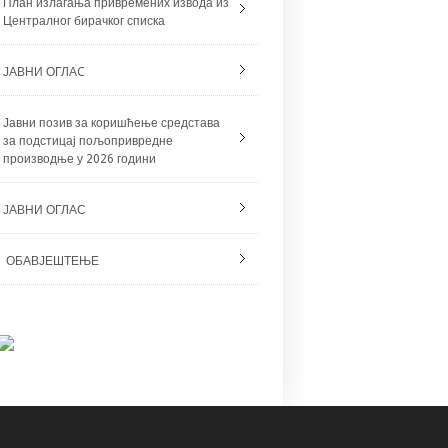
План излагања привремених извода из
Централног бирачког списка
ЈАВНИ ОГЛАC
Јавни позив за коришћење средстава
за подстицај пољопривредне
производње у 2026 години
ЈАВНИ ОГЛАС
ОБАВЈЕШТЕЊЕ