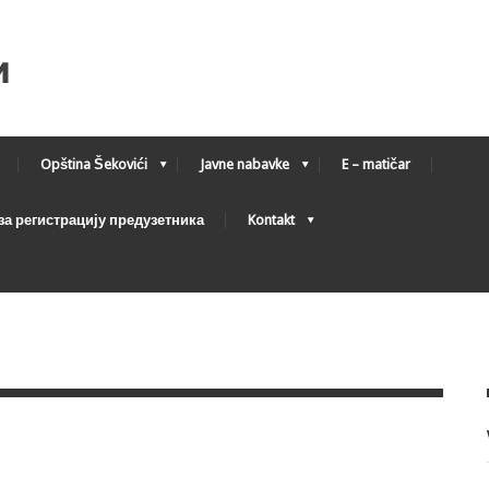
Opština Šekovići
Javne nabavke
E – matičar
а регистрацију предузетника
Kontakt