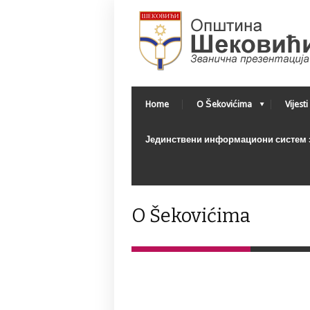
Home
O Šekovićima
Vijesti
Јединствени информациони систем з
O Šekovićima