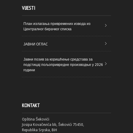
VIJESTI
План излагања привремених извода из
Централног бирачког списка
ЈАВНИ ОГЛАC
Јавни позив за коришћење средстава за
подстицај пољопривредне производње у 2026
години
KONTAKT
Opština Šekovići
Josipa Kovačevića bb, Šekovići 75450,
Republika Srpska, BiH