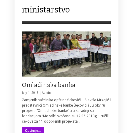
ministarstvo
Omladinska banka
July 1, 2013 |
Admin
Zamjenik načelnika opštine Šekovići – Slaviša Mrkajić i
predstavnici Omladinske banke Šekovići i , u okviru
projekta “Omladinske banke” a u saradnji sa
fondacijom “Mozaik” svečano su 12.05.2013g. uručili
čekove za 11 odobrenih projekata !
Opsirnije…