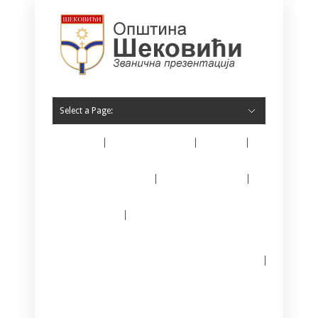
Select a Page:
Home
O Šekovićima
Vijesti
Opština Šekovići
Javne nabavke
E – matičar
Јединствени информациони систем за
регистрацију предузетника
Kontakt