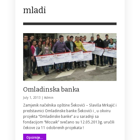
mladi
Omladinska banka
July 1, 2013 |
Admin
Zamjenik načelnika opštine Šekovići – Slaviša Mrkajić i
predstavnici Omladinske banke Šekovići i , u okviru
projekta “Omladinske banke” a u saradnji sa
fondacijom “Mozaik” svečano su 12.05.2013g. uručili
čekove za 11 odobrenih projekata !
Opsirnije…