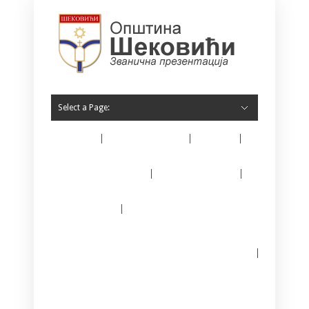
Select a Page:
Home
O Šekovićima
Vijesti
Opština Šekovići
Javne nabavke
E – matičar
Јединствени информациони систем за
регистрацију предузетника
Kontakt