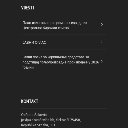
VIJESTI
План излагања привремених извода из
Централног бирачког списка
ЈАВНИ ОГЛАC
Јавни позив за коришћење средстава за
подстицај пољопривредне производње у 2026
години
KONTAKT
Opština Šekovići
Josipa Kovačevića bb, Šekovići 75450,
Republika Srpska, BiH