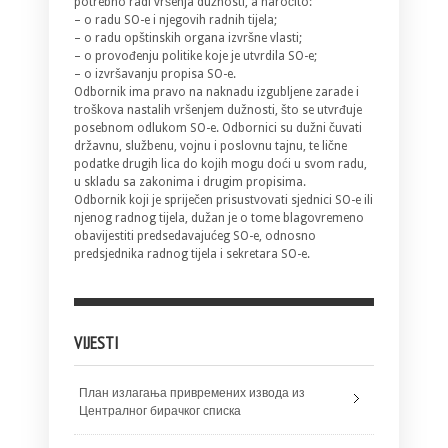
potrebno radi vršenja dužnosti, a naročito:
– o radu SO-e i njegovih radnih tijela;
– o radu opštinskih organa izvršne vlasti;
– o provođenju politike koje je utvrdila SO-e;
– o izvršavanju propisa SO-e.
Odbornik ima pravo na naknadu izgubljene zarade i
troškova nastalih vršenjem dužnosti, što se utvrđuje
posebnom odlukom SO-e. Odbornici su dužni čuvati
državnu, službenu, vojnu i poslovnu tajnu, te lične
podatke drugih lica do kojih mogu doći u svom radu,
u skladu sa zakonima i drugim propisima.
Odbornik koji je spriječen prisustvovati sjednici SO-e ili
njenog radnog tijela, dužan je o tome blagovremeno
obavijestiti predsedavajućeg SO-e, odnosno
predsjednika radnog tijela i sekretara SO-e.
VIJESTI
План излагања привремених извода из
Централног бирачког списка