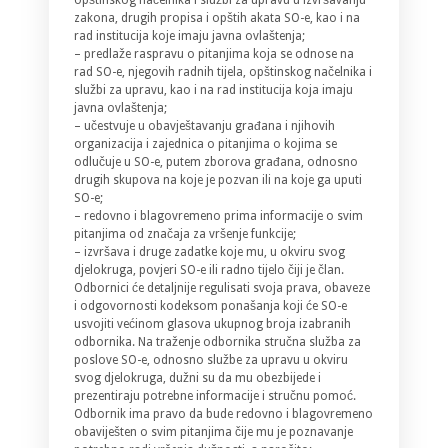
zakona, drugih propisa i opštih akata SO-e, kao i na
rad institucija koje imaju javna ovlaštenja;
– predlaže raspravu o pitanjima koja se odnose na
rad SO-e, njegovih radnih tijela, opštinskog načelnika i
službi za upravu, kao i na rad institucija koja imaju
javna ovlaštenja;
– učestvuje u obavještavanju građana i njihovih
organizacija i zajednica o pitanjima o kojima se
odlučuje u SO-e, putem zborova građana, odnosno
drugih skupova na koje je pozvan ili na koje ga uputi
SO-e;
– redovno i blagovremeno prima informacije o svim
pitanjima od značaja za vršenje funkcije;
– izvršava i druge zadatke koje mu, u okviru svog
djelokruga, povjeri SO-e ili radno tijelo čiji je član.
Odbornici će detaljnije regulisati svoja prava, obaveze
i odgovornosti kodeksom ponašanja koji će SO-e
usvojiti većinom glasova ukupnog broja izabranih
odbornika. Na traženje odbornika stručna služba za
poslove SO-e, odnosno službe za upravu u okviru
svog djelokruga, dužni su da mu obezbijede i
prezentiraju potrebne informacije i stručnu pomoć.
Odbornik ima pravo da bude redovno i blagovremeno
obaviješten o svim pitanjima čije mu je poznavanje