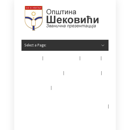
Select a Page:
Home
O Šekovićima
Vijesti
Opština Šekovići
Javne nabavke
E – matičar
Јединствени информациони систем за
регистрацију предузетника
Kontakt