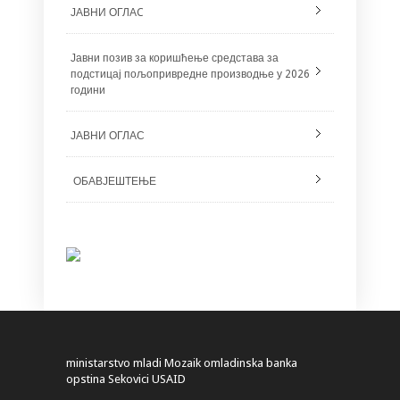
ЈАВНИ ОГЛАC
Јавни позив за коришћење средстава за
подстицај пољопривредне производње у 2026
години
ЈАВНИ ОГЛАС
ОБАВЈЕШТЕЊЕ
ministarstvo
mladi
Mozaik
omladinska banka
opstina Sekovici
USAID