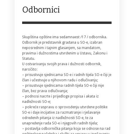
Odbornici
Skupština opštine ima sedamnaest /17 / odbornika.
Odbornik je predstavnik građana u SO-e, izabran
neposrednim i tajnim glasanjem, sa mandatom,
pravima i dužnostima utvrđenim u Ustavu, Zakonu i
Statutu.
U ostvarivanju svojih prava i dužnosti odbornik,
naročito:
– prisustvuje sjednicama SO-e i radnih tijela SO-e čiji je
član i učestvuje u njihovom radu i odlučivanju;
– prisustvuje sjednicama radnih tijela SO-e čiji nije
član, bez prava odlučivanja;
– podnosi nacrte i prijedloge propisa i akata iz
nadležnosti SO-e;
– pokreće raspravu o sprovođenju utvrđene politike
SO-e i daje incijative za razmatranje i rješavanje
određenih pitanja iz nadležnosti SO-e, te za
unapređenje rada SO-e i njegovih radnih tijela;
– postavlja odbornička pitanja koja se odnose na rad
opštinskog načelnika i službi za upravu u izvršavanju