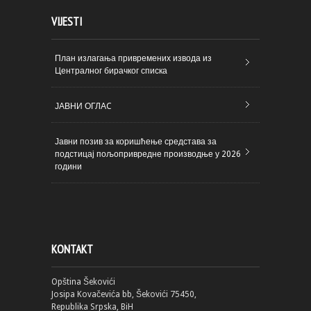
VIJESTI
План излагања привремених извода из
Централног бирачког списка
ЈАВНИ ОГЛАC
Јавни позив за коришћење средстава за
подстицај пољопривредне производње у 2026
години
KONTAKT
Opština Šekovići
Josipa Kovačevića bb, Šekovići 75450,
Republika Srpska, BiH