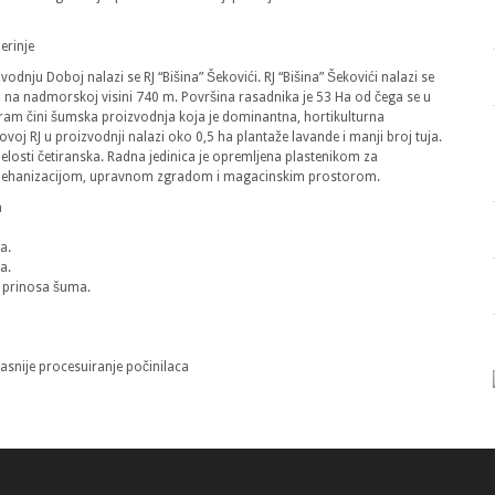
erinje
dnju Doboj nalazi se RJ “Bišina” Šekovići. RJ “Bišina” Šekovići nalazi se
a na nadmorskoj visini 740 m. Površina rasadnika je 53 Ha od čega se u
gram čini šumska proizvodnja koja je dominantna, hortikulturna
ovoj RJ u proizvodnji nalazi oko 0,5 ha plantaže lavande i manji broj tuja.
losti četiranska. Radna jedinica je opremljena plastenikom za
 mehanizacijom, upravnom zgradom i magacinskim prostorom.
a
a.
a.
 i prinosa šuma.
kasnije procesuiranje počinilaca