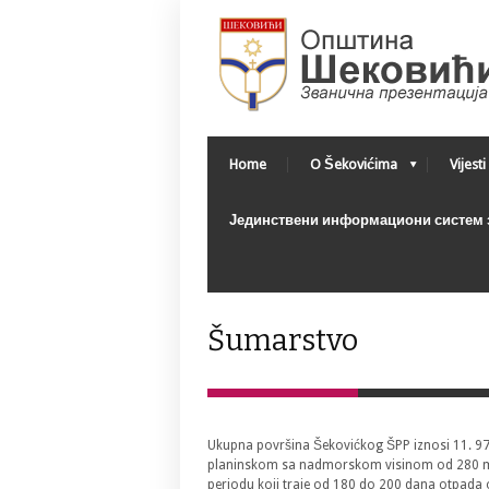
Home
O Šekovićima
Vijesti
Јединствени информациони систем з
Šumarstvo
Ukupna površina Šekovićkog ŠPP iznosi 11. 97
planinskom sa nadmorskom visinom od 280 mnv
periodu koji traje od 180 do 200 dana otpada 