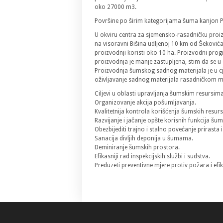
oko 27000 m3.
Površine po širim kategorijama šuma kanjon P
U okviru centra za sjemensko-rasadničku proizvo
na visoravni Bišina udljenoj 10 km od Šeković
proizvodnji koristi oko 10 ha. Proizvodni pro
proizvodnja je manje zastupljena, stim da se u 
Proizvodnja šumskog sadnog materijala je u cje
oživljavanje sadnog materijala rasadničkom
Ciljevi u oblasti upravljanja šumskim resursim
Organizovanje akcija pošumljavanja.
Kvalitetnija kontrola korišćenja šumskih resurs
Razvijanje i jačanje opšte korisnih funkcija šum
Obezbijediti trajno i stalno povećanje prirasta
Sanacija divljih deponija u šumama.
Deminiranje šumskih prostora.
Efikasniji rad inspekcijskih službi i sudstva.
Preduzeti preventivne mjere protiv požara i efi