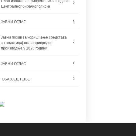
План излагања привремених извода из
Централног бирачког списка
ЈАВНИ ОГЛАC
Јавни позив за коришћење средстава
за подстицај пољопривредне
производње у 2026 години
ЈАВНИ ОГЛАС
ОБАВЈЕШТЕЊЕ