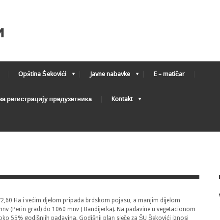
Opština Šekovići
Javne nabavke
E – matičar
а регистрацију предузетника
Kontakt
2,60 Ha i većim djelom pripada brdskom pojasu, a manjim dijelom
 (Perin grad) do 1060 mnv ( Bandijerka). Na padavine u vegetacionom
oko 55% godišnjih padavina. Godišnji plan sječe za ŠU Šekovići iznosi