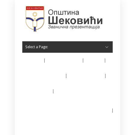
Select a Page:
Home
O Šekovićima
Vijesti
Opština Šekovići
Javne nabavke
E – matičar
Јединствени информациони систем за
регистрацију предузетника
Kontakt