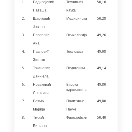
1.
Радивојевић
Техничких
50,10
6
Наташа
наука
2.
Шарчевић
Медицински
50,28
3
Јована
3.
Павловић
Психологија
49,26
4
Ана
4.
Павловић
Теолошки
49,08
1
Жељко
5.
Токановић
Педагошки
49,14
/
Данијела
6.
Новаковић
Висока
49,80
1
здрав.школа
Светлана
7.
Божић
Политичке
49,80
1
Марија
Науке
8.
Ђурић
Филозофски
50,40
/
Биљана