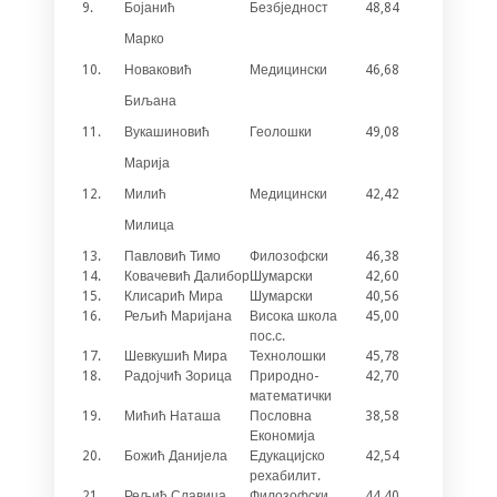
9.
Бојанић
Безбједност
48,84
1
Марко
10.
Новаковић
Медицински
46,68
3
Биљана
11.
Вукашиновић
Геолошки
49,08
/
Марија
12.
Милић
Медицински
42,42
2
Милица
13.
Павловић Тимо
Филозофски
46,38
1
14.
Ковачевић Далибор
Шумарски
42,60
4
15.
Клисарић Мира
Шумарски
40,56
4
16.
Рељић Маријана
Висока школа
45,00
/
пос.с.
17.
Шевкушић Мира
Технолошки
45,78
/
18.
Радојчић Зорица
Природно-
42,70
1
математички
19.
Мићић Наташа
Пословна
38,58
3
Економија
20.
Божић Данијела
Едукацијско
42,54
3
рехабилит.
21.
Рељић Славица
Филозофски
44,40
1