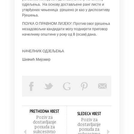
одјељења. На основу достављене ранг листе и
утврђених чињеница рјешено је као у диспозитиву
Рјешења.
ПОУКА О ПРАВНОМ ЛИЈЕКУ: Против овог рјешења
незадовољни кандидати могу поднијети приговор
начелнику општине у року од 8 (осам) дана.
НАЧЕЛНИК ОДЈЕЉЕЊА
Шивчић Мијомир
PRETHODNA VIJEST
SLEDECA VIJEST
Poziv za
Poziv za
dostavljanje
dostavljanje
ponuda za
ponuda za
sukcesivno