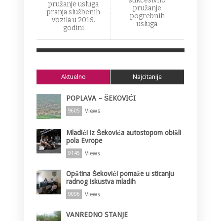
sukcesivno
pružanje usluga
pružanje
pranja službenih
pogrebnih
vozila u 2016.
usluga
godini
Aktuelno
Najcitanije
POPLAVA – ŠEKOVIĆI
Views
9605
Mladići iz Šekovića autostopom obišli
pola Evrope
Views
9145
Opština Šekovići pomaže u sticanju
radnog iskustva mladih
Views
9096
VANREDNO STANJE