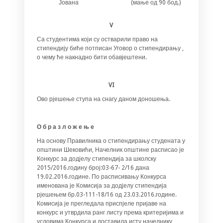
Јована
(мање од 90 бод.)
V
Са студентима који су остварили право на
стипендију биће потписан Уговор о стипендирању ,
о чему ће накнадно бити обавјештени.
VI
Ово рјешење ступа на снагу даном доношења.
О
б
р
а
з
л
о
ж
е
њ
е
На основу Правилника о стипендирању студената у
општини Шековићи, Начелник општине расписао је
Конкурс за додјелу стипендија за школску
2015/2016.годину број:03-67- 2/16 дана
19.02.2016.године. По расписивању Конкурса
именована је Комисија за додјелу стипендија
рјешењем бр.03-111-18/16 од 23.03.2016.године.
Комисија је прегледала приспјеле пријаве на
конкурс и утврдила ранг листу према критеријима и
условима Конкурса и доставила исту начелнику