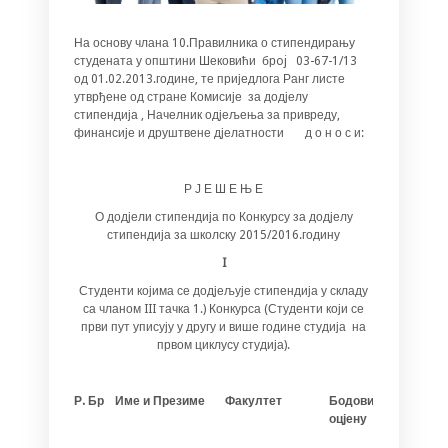
На основу члана 10.Правилника о стипендирању
студената у општини Шековићи брoj 03-67-1/13
од 01.02.2013.године, те приједлога Ранг листе
утврђене од стране Комисије за додјелу
стипендија , Начелник одјељења за привреду,
финансије и друштвене дјелатности д о н о с и:
Р Ј Е Ш Е Њ Е
О додјели стипендија по Конкурсу за додјелу
стипендија за школску 2015/2016.годину
I
Студенти којима се додјељује стипендија у складу
са чланом III тачка 1.) Конкурса (Студенти који се
први пут уписују у другу и више године студија на
првом циклусу студија).
Р. Бр
Име и Презиме
Факултет
Бодови за
Бодови
оцјену
соција
статус