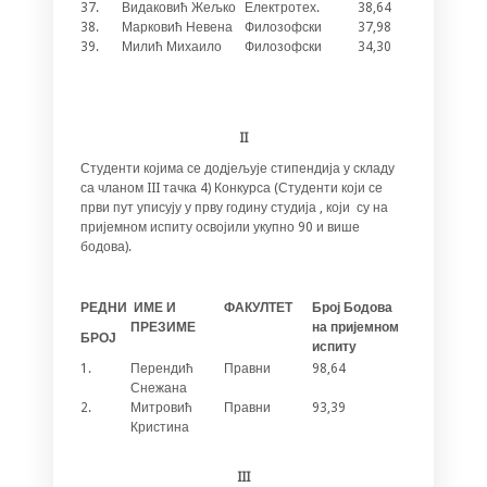
37.
Видаковић Жељко
Електротех.
38,64
1
38.
Марковић Невена
Филозофски
37,98
/
39.
Милић Михаило
Филозофски
34,30
1
II
Студенти којима се додјељује стипендија у складу
са чланом III тачка 4) Конкурса (Студенти који се
први пут уписују у прву годину студија , који су на
пријемном испиту освојили укупно 90 и више
бодова).
РЕДНИ
ИМЕ И
ФАКУЛТЕТ
Број Бодова
ПРЕЗИМЕ
на пријемном
БРОЈ
испиту
1.
Перендић
Правни
98,64
Снежана
2.
Митровић
Правни
93,39
Кристина
III