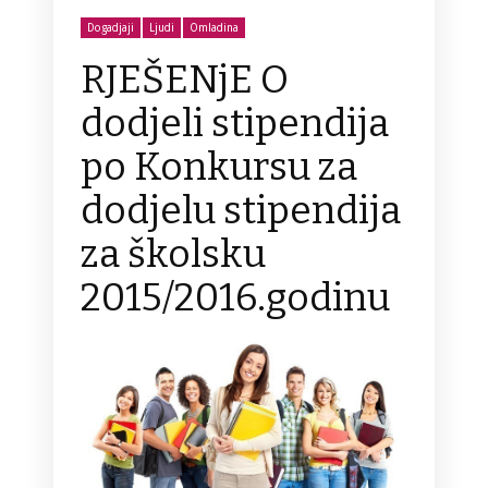
Dogadjaji
Ljudi
Omladina
RJEŠENjE O
dodjeli stipendija
po Konkursu za
dodjelu stipendija
za školsku
2015/2016.godinu