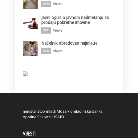
Views
8052
Javni oglas o javnom nadmetanju za
prodaju pokretne imovine
Views
7891
Načelnik obradovao najmlađe
Views
7846
ministarstvo
mladi
Mozaik
omladinska banka
opstina Sekovici
USAID
VIJESTI