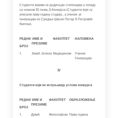
Студенти којима се додјељује стипендија у складу
са чланом III тачка 2) Конкурса (Студенти који су
уписали прву годину студија , а ученик је
генерације из Средње Школе Петар II Петровић
Његош).
РЕДНИ
ИМЕ И
ФАКУЛТЕТ
НАПОМЕНА
ПРЕЗИМЕ
БРОЈ
1.
Зекић Јелена
Медицински
Ученик
Генерације
IV
Студенти који не испуњавају услове конкурса
РЕДНИ
ИМЕ И
ФАКУЛТЕТ
ОБРАЗЛОЖЕЊЕ
ПРЕЗИМЕ
БРОЈ
1.
Дукић
Филозофски
Прва година