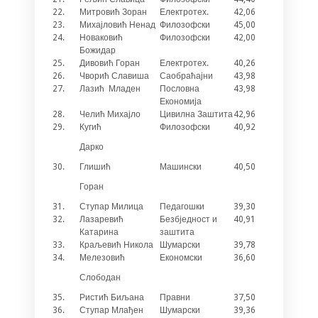
22.
Митровић Зоран
Електротех.
42,06
3
23.
Михајловић Ненад
Филозофски
45,00
/
24.
Новаковић
Филозофски
42,00
3
Божидар
25.
Дивовић Горан
Електротех.
40,26
2
26.
Чворић Славиша
Саобраћајни
43,98
/
27.
Лазић Младен
Пословна
43,98
/
Економија
28.
Челић Михајло
Цивилна Заштита
42,96
1
29.
Кугић
Филозофски
40,92
3
Дарко
30.
Глишић
Машински
40,50
3
Горан
31.
Ступар Милица
Педагошки
39,30
3
32.
Лазаревић
Безбједност и
40,91
1
Катарина
заштита
33.
Краљевић Никола
Шумарски
39,78
2
34.
Мелезовић
Економски
36,60
2
Слободан
35.
Ристић Биљана
Правни
37,50
1
36.
Ступар Млађен
Шумарски
39,36
1