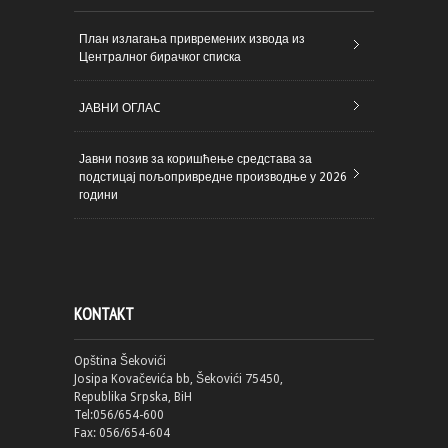
План излагања привремених извода из
Централног бирачког списка
ЈАВНИ ОГЛАC
Јавни позив за коришћење средстава за
подстицај пољопривредне производње у 2026
години
KONTAKT
Opština Šekovići
Josipa Kovačevića bb, Šekovići 75450,
Republika Srpska, BiH
Tel:056/654-600
Fax: 056/654-604