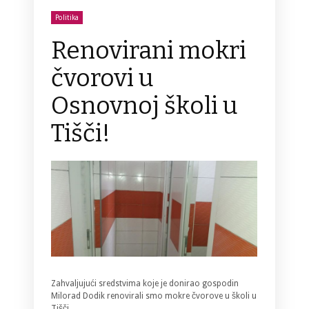
Politika
Renovirani mokri
čvorovi u
Osnovnoj školi u
Tišči!
Zahvaljujući sredstvima koje je donirao gospodin
Milorad Dodik renovirali smo mokre čvorove u školi u
Tišči.