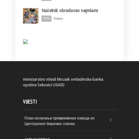
Načelnik obradovao najmlađe
Views
7844
ministarstvo
mladi
Mozaik
omladinska banka
opstina Sekovici
USAID
VIJESTI
План излагања привремених извода из
Централног бирачког списка