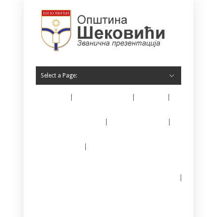
Select a Page:
Home
O Šekovićima
Vijesti
Opština Šekovići
Javne nabavke
E – matičar
Јединствени информациони систем за
регистрацију предузетника
Kontakt