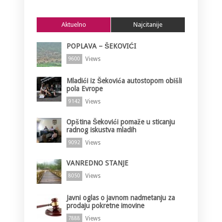
Aktuelno
Najcitanije
POPLAVA – ŠEKOVIĆI
Views
9600
Mladići iz Šekovića autostopom obišli
pola Evrope
Views
9142
Opština Šekovići pomaže u sticanju
radnog iskustva mladih
Views
9092
VANREDNO STANJE
Views
8050
Javni oglas o javnom nadmetanju za
prodaju pokretne imovine
Views
7888