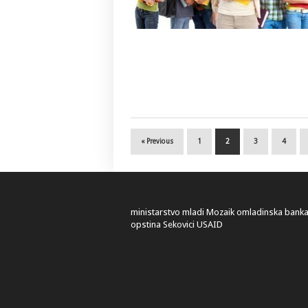
« Previous
1
2
3
4
ministarstvo
mladi
Mozaik
omladinska bank
opstina Sekovici
USAID