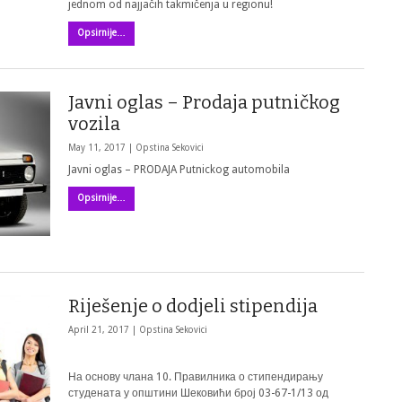
jednom od najjačih takmičenja u regionu!
Opsirnije…
Javni oglas – Prodaja putničkog
vozila
May 11, 2017 |
Opstina Sekovici
Javni oglas – PRODAJA Putnickog automobila
Opsirnije…
Riješenje o dodjeli stipendija
April 21, 2017 |
Opstina Sekovici
На основу члана 10. Правилника о стипендирању
студената у општини Шековићи број 03-67-1/13 од