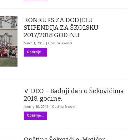
KONKURS ZA DODJELU
STIPENDIJA ZA ŠKOLSKU
2017/2018 GODINU
March 1, 2018 |
Opstina Sekovici
Opsirnije…
VIDEO – Badnji dan u Šekovićima
2018. godine.
January 16, 2018 |
Opstina Sekovici
Opsirnije…
Opština Šekovići e-Matičar