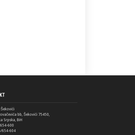
KT
 Šekovići
Kovačevića bb, Šekovići 75450,
ka Srpska, BiH
/654-600
6/654-604