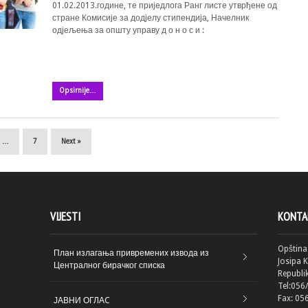
01.02.2013.године, те приједлога Ранг листе утврђене од
стране Комисије за додјелу стипендија, Начелник
одјељења за општу управу д о н о с и :
Opsirnije…
…
7
Next »
a
VIJESTI
KONTA
Opština
План излагања привремених извода из
Josipa 
Централног бирачког списка
Republi
Tel:056
Fax: 05
ЈАВНИ ОГЛАC