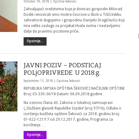
October 19, 2018 |
Opstina Sekovici
Zahvaljujući sredstvima koje je donirao gospodin Milorad
Dodik renovirali smo mokre čvorove u školi u Tišči.Veliku
zahvalnost dugujemo i gospodinu Danijelu Dragičeviću koji
ima velike zasluge za projekat.Hvala svima i nastavljamo
dalje da pravimo pozitivne priče.
Opsirnije…
JAVNI POZIV – PODSTICAJ
POLjOPRIVREDE U 2018.g.
September 11, 2018 |
Opstina Sekovici
REPUBLIKA SRPSKA OPŠTINA ŠEKOVIĆI NAČELNIK OPŠTINE
Broj: 03-330-36/18 Datum: 06.09.2018.godine
Na osnovu člana 43. Zakona o lokalnoj samoupravi
(„Službeni glasnik Republike Srpske“,broj 97/16), Odluke o
izvršenju budžeta opštine Šekovići za 2018. godinu broj:
01-022-121/17 od 29.12.2017. godine, Programa za
korištenje …
Opsirnije…