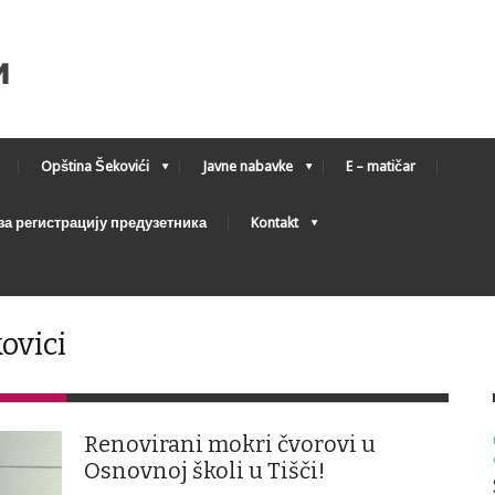
Opština Šekovići
Javne nabavke
E – matičar
а регистрацију предузетника
Kontakt
ovici
Renovirani mokri čvorovi u
Osnovnoj školi u Tišči!