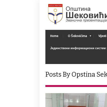
Home
O Šekovićima
Vijesti
Јединствени информациони систем з
Posts By Opstina Sek