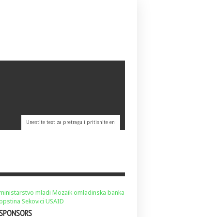
ministarstvo
mladi
Mozaik
omladinska banka
opstina Sekovici
USAID
SPONSORS