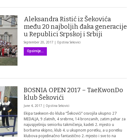
Aleksandra Ristić iz Šekovića
među 20 najboljih đaka generacije
u Republici Srpskoj i Srbiji
September 20, 2017 |
Opstina Sekovici
Opsirnije…
BOSNIA OPEN 2017 – TaeKwonDo
klub Šekovići
June 4, 2017 |
Opstina Sekovici
Ekipa taekwon-do kluba “Šekovići” osvojila ukupno 27
MEDALJA, 9 zlatnih, 4 srebrne, 14 bronzanih, zatim pehar za
najuspješniju seniorku takmičenja, kadeti 2. mjesto u
borbama ekipno, klub 4. u ukupnom poretku, a u poretku
klubova pojedinačno fantastično 2. mjesto i sve to na