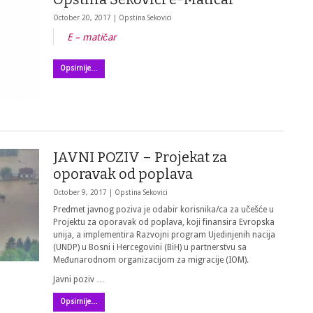
October 20, 2017 |
Opstina Sekovici
E – matičar
Opsirnije…
JAVNI POZIV – Projekat za
oporavak od poplava
October 9, 2017 |
Opstina Sekovici
Predmet javnog poziva je odabir korisnika/ca za učešće u
Projektu za oporavak od poplava, koji finansira Evropska
unija, a implementira Razvojni program Ujedinjenih nacija
(UNDP) u Bosni i Hercegovini (BiH) u partnerstvu sa
Međunarodnom organizacijom za migracije (IOM).
Javni poziv …
Opsirnije…