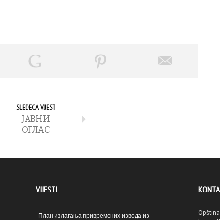
SLEDECA VIJEST
ЈАВНИ
ОГЛАC
a
VIJESTI
KONTA
Opština
План излагања привремених извода из