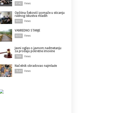
9142
Views
Opština Šekovići pomaže u sticanju
radnog iskustva mladih
9093
Views
VANREDNO STANJE
8050
Views
Javni oglas o javnom nadmetanju
za prodaju pokretne imovine
7888
Views
Načelnik obradovao najmlađe
7844
Views