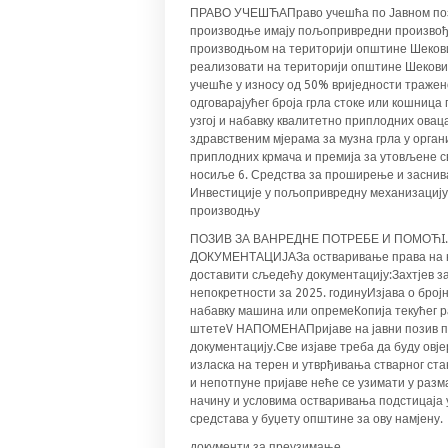
ПРАВО УЧЕШЋАПраво учешћа по Јавном поз
производње имају пољопривредни произвођа
производњом на територији општине Шеко
реализовати на територији општине Шековић
учешће у износу од 50% вриједности тражен
одговарајућег броја грла стоке или кошниц
узгој и набавку квалитетно приплодних ова
здравственим мјерама за музна грла у органи
приплодних крмача и премија за утовљене св
носиље 6. Средства за проширење и заснив
Инвестиције у пољопривредну механизацију 
производњу
ПОЗИВ ЗА ВАНРЕДНЕ ПОТРЕБЕ И ПОМОЋI.
ДОКУМЕНТАЦИЈАЗа остваривање права на но
доставити сљедећу документацију:Захтјев з
непокретности за 2025. годинуИзјава о бро
набавку машина или опремеКопија текућег р
штетеV НАПОМЕНАПријаве на јавни позив по
документацију.Све изјаве треба да буду ов
изласка на терен и утврђивања стварног ст
и непотпуне пријаве неће се узимати у раз
начину и условима остваривања подстицаја 
средстава у буџету општине за ову намјену.
документи за преузимање