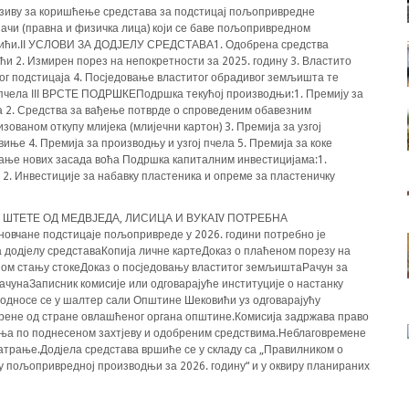
иву за коришћење средстава за подстицај пољопривредне
чи (правна и физичка лица) који се баве пољопривредном
вићи.ІІ УСЛОВИ ЗА ДОДЈЕЛУ СРЕДСТАВА1. Одобрена средства
и 2. Измирен порез на непокретности за 2025. годину 3. Властито
ог подстицаја 4. Посједовање властитог обрадивог земљишта те
а пчела ІІІ ВРСТЕ ПОДРШКЕПодршка текућој производњи:1. Премију за
ца 2. Средства за вађење потврде о спроведеним обавезним
зованом откупу млијека (млијечни картон) 3. Премија за узгој
иње 4. Премија за производњу и узгој пчела 5. Премија за коке
ање нових засада воћа Подршка капиталним инвестицијама:1.
2. Инвестиције за набавку пластеника и опреме за пластеничку
 ШТЕТЕ ОД МЕДВЈЕДА, ЛИСИЦА И ВУКАIV ПОТРЕБНА
вчане подстицаје пољопривреде у 2026. години потребно је
а додјелу средставаКопија личне картеДоказ о плаћеном порезу на
јном стању стокеДоказ о посједовању властитог земљиштаРачун за
ачунаЗаписник комисије или одговарајуће институције о настанку
дносе се у шалтер сали Општине Шековићи уз одговарајућу
јерене од стране овлашћеног органа општине.Комисија задржава право
ања по поднесеном захтјеву и одобреним средствима.Неблаговремене
матрање.Додјела средстава вршиће се у складу са „Правилником о
у пољопривредној производњи за 2026. годину“ и у оквиру планираних