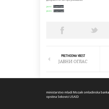
javni
Download
poziv
Download
PRETHODNA VIJEST
ЈАВНИ ОГЛАС
ministarstvo
mladi
Mozaik
omladinska bank
opstina Sekovici
USAID