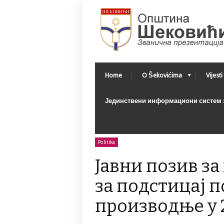
Home
O Šekovićima
Vijesti
Јединствени информациони систем з
Politika
Јавни позив з
за подстицај 
производње у 