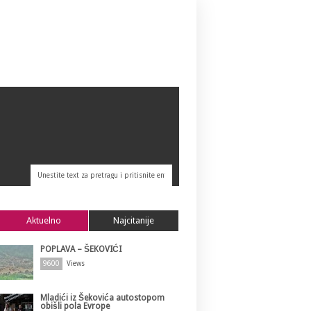
Aktuelno
Najcitanije
POPLAVA – ŠEKOVIĆI
9600
Views
Mladići iz Šekovića autostopom
obišli pola Evrope