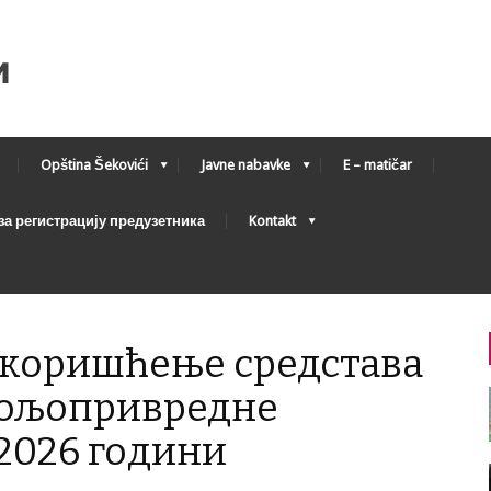
Opština Šekovići
Javne nabavke
E – matičar
а регистрацију предузетника
Kontakt
а коришћење средстава
пољопривредне
2026 години