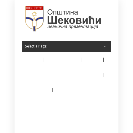
Select a Page:
Home
O Šekovićima
Vijesti
Opština Šekovići
Javne nabavke
E – matičar
Јединствени информациони систем за
регистрацију предузетника
Kontakt