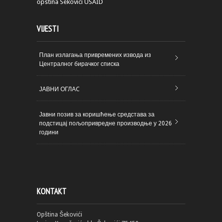
opstina Sekovici
USAID
VIJESTI
План излагања привремених извода из
Централног бирачког списка
ЈАВНИ ОГЛАC
Јавни позив за коришћење средстава за
подстицај пољопривредне производње у 2026
години
KONTAKT
Opština Šekovići