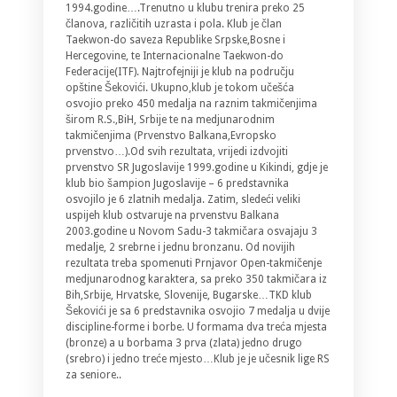
1994.godine….Trenutno u klubu trenira preko 25
članova, različitih uzrasta i pola. Klub je član
Taekwon-do saveza Republike Srpske,Bosne i
Hercegovine, te Internacionalne Taekwon-do
Federacije(ITF). Najtrofejniji je klub na području
opštine Šekovići. Ukupno,klub je tokom učešća
osvojio preko 450 medalja na raznim takmičenjima
širom R.S.,BiH, Srbije te na medjunarodnim
takmičenjima (Prvenstvo Balkana,Evropsko
prvenstvo…).Od svih rezultata, vrijedi izdvojiti
prvenstvo SR Jugoslavije 1999.godine u Kikindi, gdje je
klub bio šampion Jugoslavije – 6 predstavnika
osvojilo je 6 zlatnih medalja. Zatim, sledeći veliki
uspijeh klub ostvaruje na prvenstvu Balkana
2003.godine u Novom Sadu-3 takmičara osvajaju 3
medalje, 2 srebrne i jednu bronzanu. Od novijih
rezultata treba spomenuti Prnjavor Open-takmičenje
medjunarodnog karaktera, sa preko 350 takmičara iz
Bih,Srbije, Hrvatske, Slovenije, Bugarske…TKD klub
Šekovići je sa 6 predstavnika osvojio 7 medalja u dvije
discipline-forme i borbe. U formama dva treća mjesta
(bronze) a u borbama 3 prva (zlata) jedno drugo
(srebro) i jedno treće mjesto…Klub je je učesnik lige RS
za seniore..