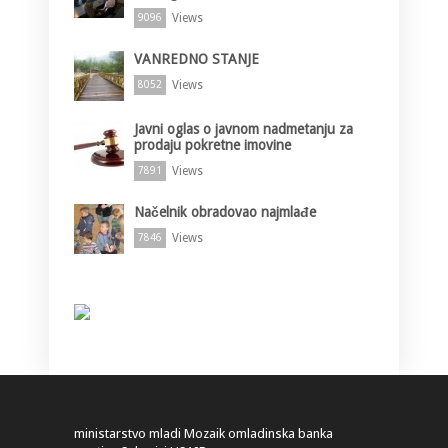
Views
9096
VANREDNO STANJE
Views
8052
Javni oglas o javnom nadmetanju za
prodaju pokretne imovine
Views
7891
Načelnik obradovao najmlađe
Views
7846
ministarstvo
mladi
Mozaik
omladinska banka