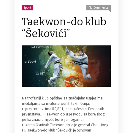
Sport
No Comments
Taekwon-do klub
“Šekovići”
Najtrofejniji klub opštine, sa značajnim uspjesima i
medaljama sa međunarodnih takmičenja,
reprezentativcima RS,BIH, jedini učesnici Evropskih
prvenstava… Taekwon-do u prevodu sa korejskog
jezika znači umijeće borenja nogama i
rukama.Osnivač Taekwon-do-a je general Choi Hong
Hi. Taekwon-do klub “Šekovići” je osnovan