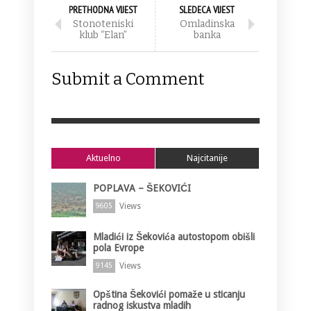
PRETHODNA VIJEST
SLEDECA VIJEST
Stonoteniski
Omladinska
klub “Elan”
banka
Submit a Comment
Aktuelno
Najcitanije
POPLAVA – ŠEKOVIĆI
Views
9605
Mladići iz Šekovića autostopom obišli
pola Evrope
Views
9145
Opština Šekovići pomaže u sticanju
radnog iskustva mladih