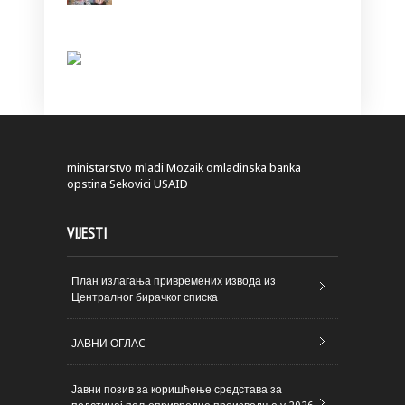
ministarstvo
mladi
Mozaik
omladinska banka
opstina Sekovici
USAID
VIJESTI
План излагања привремених извода из
Централног бирачког списка
ЈАВНИ ОГЛАC
Јавни позив за коришћење средстава за