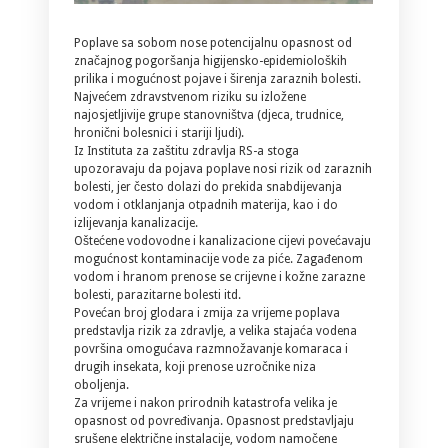
Poplave sa sobom nose potencijalnu opasnost od
značajnog pogoršanja higijensko-epidemioloških
prilika i mogućnost pojave i širenja zaraznih bolesti.
Najvećem zdravstvenom riziku su izložene
najosjetljivije grupe stanovništva (djeca, trudnice,
hronični bolesnici i stariji ljudi).
Iz Instituta za zaštitu zdravlja RS-a stoga
upozoravaju
da pojava poplave nosi rizik od zaraznih
bolesti, jer često dolazi do prekida snabdijevanja
vodom i otklanjanja otpadnih materija, kao i do
izlijevanja kanalizacije.
Oštećene vodovodne i kanalizacione cijevi povećavaju
mogućnost kontaminacije vode za piće. Zagađenom
vodom i hranom prenose se crijevne i kožne zarazne
bolesti, parazitarne bolesti itd.
Povećan broj glodara i zmija za vrijeme poplava
predstavlja rizik za zdravlje, a velika stajaća vodena
površina omogućava razmnožavanje komaraca i
drugih insekata, koji prenose uzročnike niza
oboljenja.
Za vrijeme i nakon prirodnih katastrofa velika je
opasnost od povređivanja. Opasnost predstavljaju
srušene električne instalacije, vodom namočene