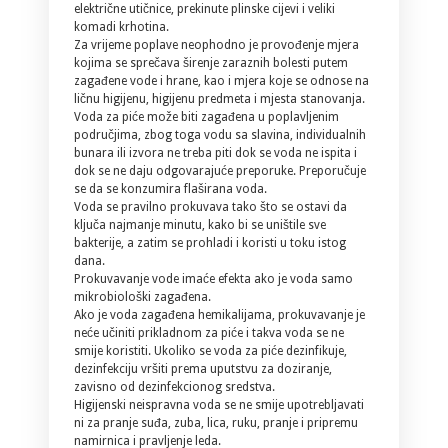
električne utičnice, prekinute plinske cijevi i veliki
komadi krhotina.
Za vrijeme poplave neophodno je provođenje mjera
kojima se sprečava širenje zaraznih bolesti putem
zagađene vode i hrane, kao i mjera koje se odnose na
ličnu higijenu, higijenu predmeta i mjesta stanovanja.
Voda za piće može biti zagađena u poplavljenim
područjima, zbog toga vodu sa slavina, individualnih
bunara ili izvora ne treba piti dok se voda ne ispita i
dok se ne daju odgovarajuće preporuke. Preporučuje
se da se konzumira flaširana voda.
Voda se pravilno prokuvava tako što se ostavi da
ključa najmanje minutu, kako bi se uništile sve
bakterije, a zatim se prohladi i koristi u toku istog
dana.
Prokuvavanje vode imaće efekta ako je voda samo
mikrobiološki zagađena.
Ako je voda zagađena hemikalijama, prokuvavanje je
neće učiniti prikladnom za piće i takva voda se ne
smije koristiti. Ukoliko se voda za piće dezinfikuje,
dezinfekciju vršiti prema uputstvu za doziranje,
zavisno od dezinfekcionog sredstva.
Higijenski neispravna voda se ne smije upotrebljavati
ni za pranje suđa, zuba, lica, ruku, pranje i pripremu
namirnica i pravljenje leda.