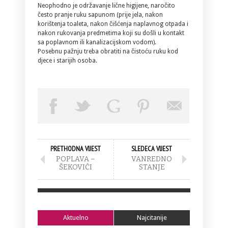
Neophodno je održavanje lične higijene, naročito
često pranje ruku sapunom (prije jela, nakon
korištenja toaleta, nakon čišćenja naplavnog otpada i
nakon rukovanja predmetima koji su došli u kontakt
sa poplavnom ili kanalizacijskom vodom).
Posebnu pažnju treba obratiti na čistoću ruku kod
djece i starijih osoba.
PRETHODNA VIJEST
SLEDECA VIJEST
POPLAVA –
VANREDNO
ŠEKOVIĆI
STANJE
Aktuelno
Najcitanije