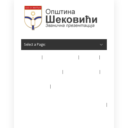
Select a Page:
Home
O Šekovićima
Vijesti
Opština Šekovići
Javne nabavke
E – matičar
Јединствени информациони систем за
регистрацију предузетника
Kontakt