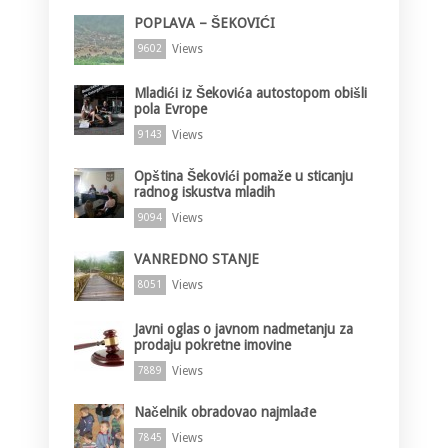
POPLAVA – ŠEKOVIĆI
Views
9602
Mladići iz Šekovića autostopom obišli
pola Evrope
Views
9143
Opština Šekovići pomaže u sticanju
radnog iskustva mladih
Views
9094
VANREDNO STANJE
Views
8051
Javni oglas o javnom nadmetanju za
prodaju pokretne imovine
Views
7889
Načelnik obradovao najmlađe
Views
7845