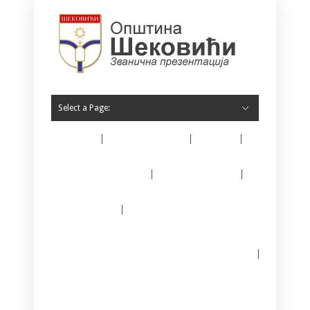
Select a Page:
Home
O Šekovićima
Vijesti
Opština Šekovići
Javne nabavke
E – matičar
Јединствени информациони систем за
регистрацију предузетника
Kontakt