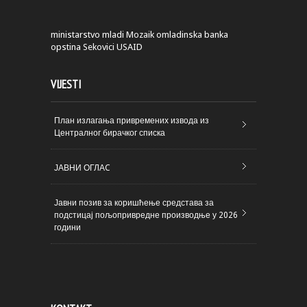
ministarstvo
mladi
Mozaik
omladinska banka
opstina Sekovici
USAID
VIJESTI
План излагања привремених извода из
Централног бирачког списка
ЈАВНИ ОГЛАC
Јавни позив за коришћење средстава за
подстицај пољопривредне производње у 2026
години