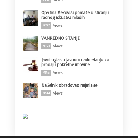
Opština Šekovići pomaže u sticanju
radnog iskustva mladih
Views
9092
VANREDNO STANJE
Views
8050
Javni oglas o javnom nadmetanju za
prodaju pokretne imovine
Views
7888
Načelnik obradovao najmlađe
Views
7844