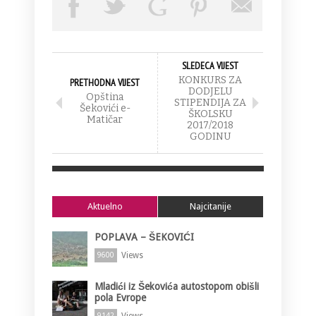
SLEDECA VIJEST
KONKURS ZA
PRETHODNA VIJEST
DODJELU
Opština
STIPENDIJA ZA
Šekovići e-
ŠKOLSKU
Matičar
2017/2018
GODINU
Aktuelno
Najcitanije
POPLAVA – ŠEKOVIĆI
Views
9600
Mladići iz Šekovića autostopom obišli
pola Evrope
Views
9142