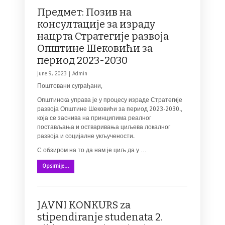
Предмет: Позив на
консултације за израду
нацрта Стратегије развоја
Општине Шековићи за
период 2023-2030
June 9, 2023 |
Admin
Поштовани суграђани,
Општинска управа је у процесу израде Стратегије
развоја Општине Шековићи за период 2023-2030.,
која се заснива на принципима реалног
постављања и остваривања циљева локалног
развоја и социјалне укључености.
С обзиром на то да нам је циљ да у …
Opsirnije…
JAVNI KONKURS za
stipendiranje studenata 2.