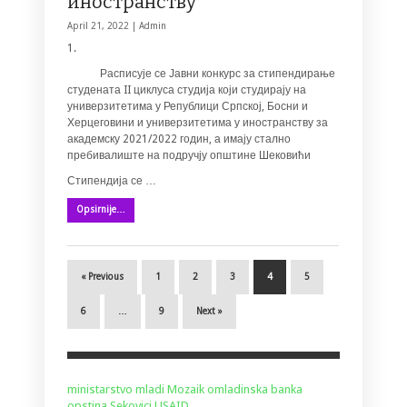
иностранству
April 21, 2022 |
Admin
1.
Расписује се Јавни конкурс за стипендирање
студената II циклуса студија који студирају на
универзитетима у Републици Српској, Босни и
Херцеговини и универзитетима у иностранству за
академску 2021/2022 годин, а имају стално
пребивалиште на подручју општине Шековићи
Стипендија се …
Opsirnije…
« Previous
1
2
3
4
5
6
…
9
Next »
ministarstvo
mladi
Mozaik
omladinska banka
opstina Sekovici
USAID