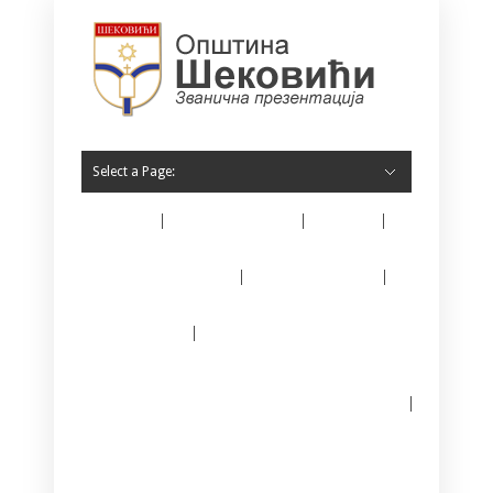
Select a Page:
Home
O Šekovićima
Vijesti
Opština Šekovići
Javne nabavke
E – matičar
Јединствени информациони систем за
регистрацију предузетника
Kontakt