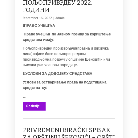
ПОЉОПРИВРДЕУ 2022.
ГОДИНИ
September 16, 2022 |
Admin
I
ПРАВО УЧЕШЋА
Право учешћ
a
по Јавном позиву
за кориштење
средстава
имају:
Пољопривредни произвођачи(правна и физичка
лица) којисе баве пољопривредном
производњомна подручју општине Шековићи или
њихови ужи чланови породице.
II
УСЛОВИ ЗА ДОДОЈЕЛУ СРЕДСТАВА
Услови за остваривање права на подстицајна
средства су:
…
Opsirnije…
PRIVREMENI BIRAČKI SPISAK
ZA OPŠTINU ŠEKOVIĆI – OPŠTI