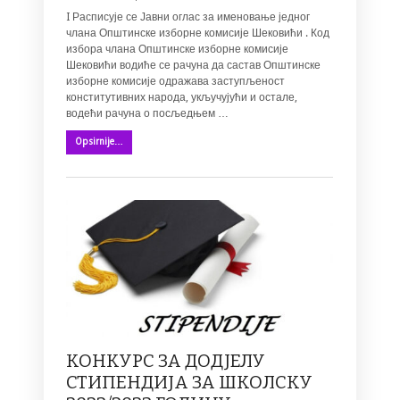
I Расписује се Јавни оглас за именовање једног
члана Општинске изборне комисије Шековићи . Код
избора члана Општинске изборне комисије
Шековићи водиће се рачуна да састав Општинске
изборне комисије одражава заступљеност
конститутивних народа, укључујући и остале,
водећи рачуна о посљедњем …
Opsirnije…
КОНКУРС ЗА ДОДЈЕЛУ
СТИПЕНДИЈА ЗА ШКОЛСКУ