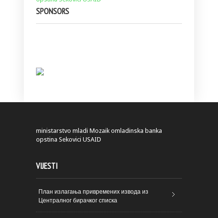
SPONSORS
ministarstvo
mladi
Mozaik
omladinska banka
opstina Sekovici
USAID
VIJESTI
План излагања привремених извода из
Централног бирачког списка