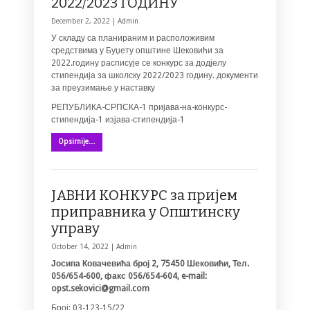
2022/2023 ГОДИНУ
December 2, 2022 |
Admin
У складу са планираним и расположивим
средствима у Буџету општине Шековићи за
2022.годину расписује се конкурс за додјелу
стипендија за школску 2022/2023 годину. документи
за преузимање у наставку
РЕПУБЛИКА-СРПСКА-1 пријава-на-конкурс-
стипендија-1 изјава-стипендија-1
Opsirnije…
ЈАВНИ КОНКУРС за пријем
приправника у Општинску
управу
October 14, 2022 |
Admin
Јосипа Ковачевића број 2, 75450 Шековићи, Тел.
056/654-600, факс 056/654-604
, e-mail:
opst.sekovici@gmail.com
Број: 03-123-15/22