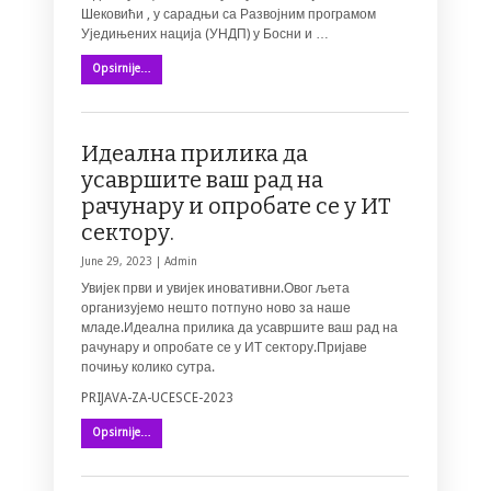
Шековићи , у сарадњи са Развојним програмом
Уједињених нација (УНДП) у Босни и …
Opsirnije…
Идеална прилика да
усавршите ваш рад на
рачунару и опробате се у ИТ
сектору.
June 29, 2023 |
Admin
Увијек први и увијек иновативни.Овог љета
организујемо нешто потпуно ново за наше
младе.Идеална прилика да усавршите ваш рад на
рачунару и опробате се у ИТ сектору.Пријаве
почињу колико сутра.
PRIJAVA-ZA-UCESCE-2023
Opsirnije…