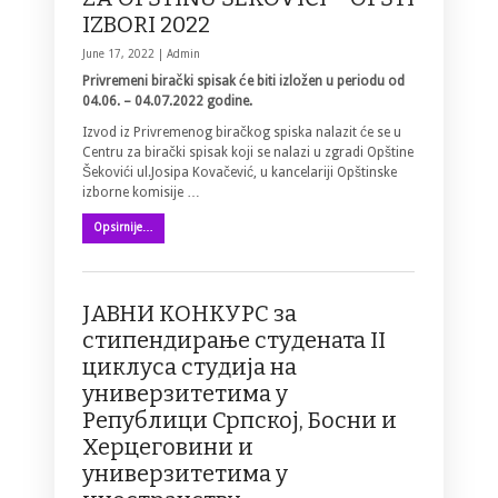
IZBORI 2022
June 17, 2022 |
Admin
Privremeni birački spisak će biti izložen u periodu od
04.06. – 04.07.2022 godine.
Izvod iz Privremenog biračkog spiska nalazit će se u
Centru za birački spisak koji se nalazi u zgradi Opštine
Šekovići ul.Josipa Kovačević, u kancelariji Opštinske
izborne komisije …
Opsirnije…
ЈАВНИ КОНКУРС за
стипендирање студената II
циклуса студија на
универзитетима у
Републици Српској, Босни и
Херцеговини и
универзитетима у