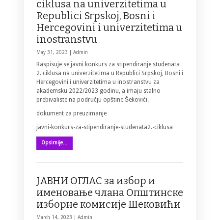
ciklusa na univerzitetima u
Republici Srpskoj, Bosni i
Hercegovini i univerzitetima u
inostranstvu
May 31, 2023 |
Admin
Raspisuje se javni konkurs za stipendiranje studenata
2. ciklusa na univerzitetima u Republici Srpskoj, Bosni i
Hercegovini i univerzitetima u inostranstvu za
akademsku 2022/2023 godinu, a imaju stalno
prebivaliste na području opštine Šekovići.
dokument za preuzimanje
javni-konkurs-za-stipendiranje-studenata2.-ciklusa
Opsirnije…
ЈАВНИ ОГЛАС за избор и
именовање члана Општинске
изборне комисије Шековићи
March 14, 2023 |
Admin