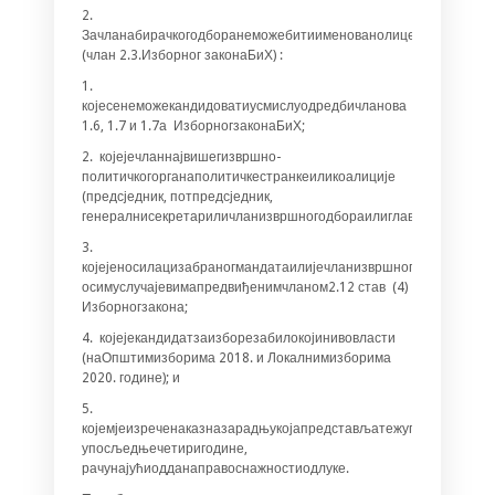
2.
Зачланабирачкогодборанеможебитиименованолице
(члан 2.3.Изборног законаБиХ) :
1.
којесенеможекандидоватиусмислуодредбичланова
1.6, 1.7 и 1.7а ИзборногзаконаБиХ;
2. којејечланнајвишегизвршно-
политичкогорганаполитичкестранкеиликоалиције
(предсједник, потпредсједник,
генералнисекретариличланизвршногодбораилиглавногодбора);
3.
којејеносилацизабраногмандатаилијечланизвршногорганавласт
осимуслучајевимапредвиђенимчланом2.12 став (4)
Изборногзакона;
4. којејекандидатзаизборезабилокојинивовласти
(наОпштимизборима 2018. и Локалнимизборима
2020. године); и
5.
којемјеизреченаказназарадњукојапредстављатежуповредуизбор
упосљедњечетиригодине,
рачунајућиодданаправоснажностиодлуке.