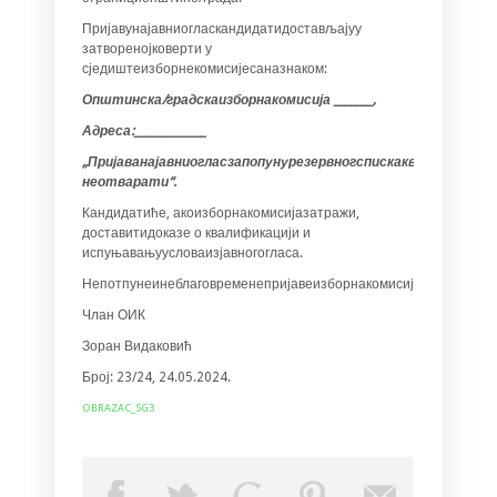
Пријавунајавниогласкандидатидостављајуу
затворенојковерти у
сједиштеизборнекомисијесаназнаком:
Оп
шт
инска/градскаизборнакомисија _______,
Адреса:_____________
„Пријаванајавниогласзапопунурезервногспискаквалификова
неотварати“.
Кандидатиће, акоизборнакомисијазатражи,
доставитидоказе о квалификацији и
испуњавањуусловаизјавногогласа.
Непотпунеинеблаговременепријавеизборнакомисијанећеузетиу
Члан ОИК
Зоран Видаковић
Број: 23/24, 24.05.2024.
OBRAZAC_SG3