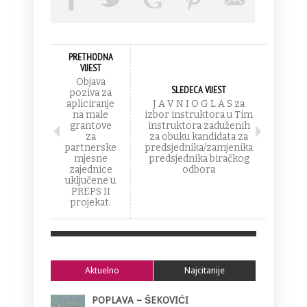
PRETHODNA
VIJEST
Objava
SLEDECA VIJEST
poziva za
apliciranje
J A V N I O G L A S za
na male
izbor instruktora u Tim
grantove
instruktora zaduženih
za
za obuku kandidata za
partnerske
predsjednika/zamjenika
mjesne
predsjednika biračkog
zajednice
odbora
uključene u
PREPS II
projekat.
Aktuelno
Najcitanije
POPLAVA – ŠEKOVIĆI