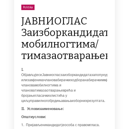
Politika
ЈАВНИОГЛАС
Заизборкандидатаза
мобилногтима/
тимазаотварањеврећ
I.
ОбјављујесеЈавниогласзаизборкандидатазапопунурезервногсп
илизамјеникачлановабирачкиходборанабирачкиммјестима,
члановамобилногтима и
члановатимазаотварањеврећа и
бројањегласачкихлистића у
циљуправилногобједињавањаизборнихрезултата.
II. Условизаименовање:
Оп
шт
иуслови:
1. Пријављеникандидатјеособа с правомгласа.