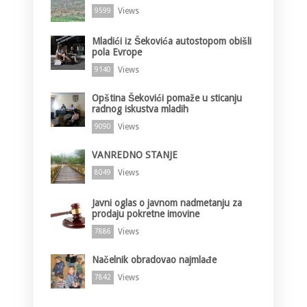
Views
9599
Mladići iz Šekovića autostopom obišli
pola Evrope
Views
9140
Opština Šekovići pomaže u sticanju
radnog iskustva mladih
Views
9090
VANREDNO STANJE
Views
8049
Javni oglas o javnom nadmetanju za
prodaju pokretne imovine
Views
7886
Načelnik obradovao najmlađe
Views
7842