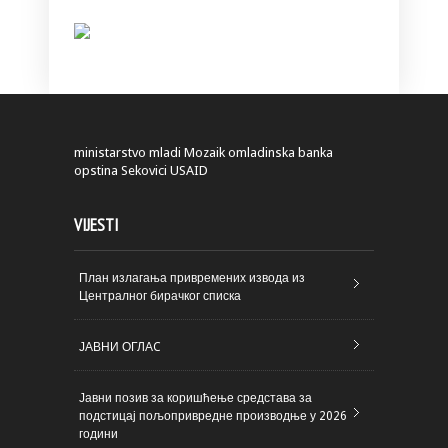
ministarstvo
mladi
Mozaik
omladinska banka
opstina Sekovici
USAID
VIJESTI
План излагања привремених извода из
Централног бирачког списка
ЈАВНИ ОГЛАC
Јавни позив за коришћење средстава за
подстицај пољопривредне производње у 2026
години