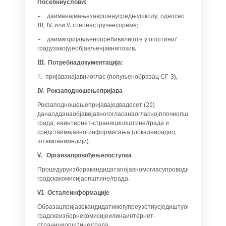
Посебниуслови:
– даиманајмањезавршенусредњушколу, односно
III, IV. или V. степенстручнеспреме;
– даимапријављенопребивалиште у општини/
градузакојујеобјављенјавнипозив.
III. Потребнадокументација:
1. пријаванајавниоглас (попуњенобразац СГ-3),
IV. Рокзаподношењепријава
Рокзаподношењепријаваједвадесет (20)
данаодданаобјавејавногогласанаогласнојплочиопштине/
града, наинтернет-странициопштине/града и
средствимајавногинформисања (локалнирадио,
штампанимедији).
V. Органзапровођењепоступка
Процедуруизборакандидатапојавномогласупроводиопштинска/
градскакомисијаопштине/града.
VI. Осталеинформације
Образацпријавекандидатимогупреузетиусједиштуопштинске/
градскеизборнекомисијеилинаинтернет-
странициопштине/града.