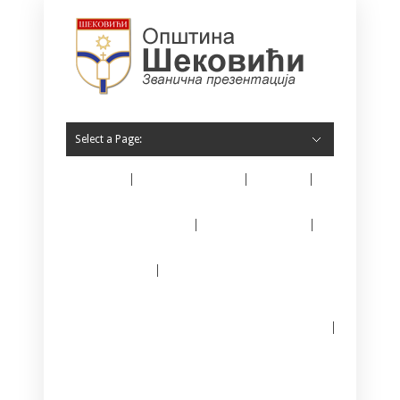
Select a Page:
Home
O Šekovićima
Vijesti
Opština Šekovići
Javne nabavke
E – matičar
Јединствени информациони систем за
регистрацију предузетника
Kontakt